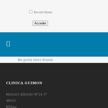
Recuérdame
Acceder
No posts were found.
CLINICA GUIMON
Manuel Allende Nº24-3º
48010
Bilbao