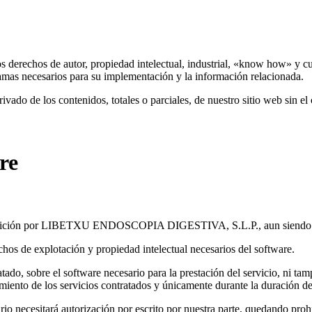
chos de autor, propiedad intelectual, industrial, «know how» y cuan
ramas necesarios para su implementación y la información relacionada.
vado de los contenidos, totales o parciales, de nuestro sitio web sin el
re
isposición por LIBETXU ENDOSCOPIA DIGESTIVA, S.L.P., aun siendo gr
 explotación y propiedad intelectual necesarios del software.
tado, sobre el software necesario para la prestación del servicio, ni ta
miento de los servicios contratados y únicamente durante la duración d
io necesitará autorización por escrito por nuestra parte, quedando prohi