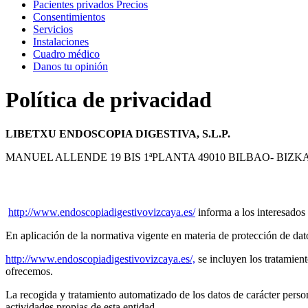
Pacientes privados Precios
Consentimientos
Servicios
Instalaciones
Cuadro médico
Danos tu opinión
Política de privacidad
LIBETXU ENDOSCOPIA DIGESTIVA, S.L.P.
MANUEL ALLENDE 19 BIS 1ªPLANTA 49010 BILBAO- BIZKAI
http://www.endoscopiadigestivovizcaya.es/
informa a los interesados 
En aplicación de la normativa vigente en materia de protección de dato
http://www.endoscopiadigestivovizcaya.es/,
se incluyen los tratamien
ofrecemos.
La recogida y tratamiento automatizado de los datos de carácter perso
actividades propias de esta entidad.