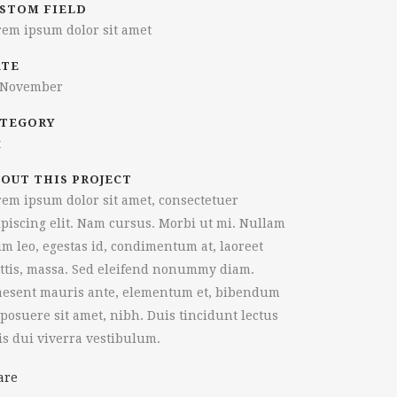
STOM FIELD
rem ipsum dolor sit amet
ATE
 November
TEGORY
t
OUT THIS PROJECT
rem ipsum dolor sit amet, consectetuer
ipiscing elit. Nam cursus. Morbi ut mi. Nullam
im leo, egestas id, condimentum at, laoreet
ttis, massa. Sed eleifend nonummy diam.
aesent mauris ante, elementum et, bibendum
 posuere sit amet, nibh. Duis tincidunt lectus
is dui viverra vestibulum.
are