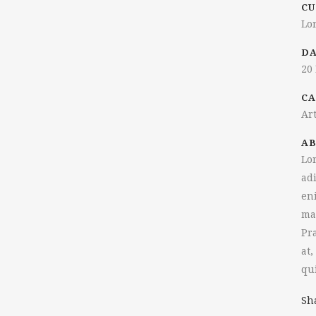
CU
Lo
D
20
CA
Ar
AB
Lo
ad
en
ma
Pr
at,
qu
Sh