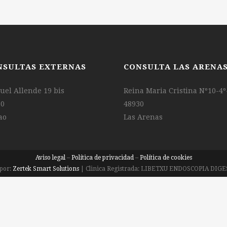
NSULTAS EXTERNAS
CONSULTA LAS ARENA
el Allende 19 bis
Reina Maria Cristina Nº10-4º
10
48930
ao
Las Arenas
Aviso legal
–
Política de privacidad
–
Política de cookies
por:
Zertek Smart Solutions
| Clinica Registrada: LIBETXU ENDOSCOPIA DIGE