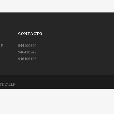
S
CONTACTO
-F
944100326
946410242
946406196
STIVA SLP