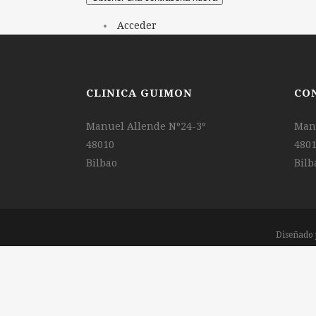
Acceder
CLINICA GUIMON
CO
Manuel Allende Nº24-3º
Manu
48010
480
Bilbao
Bilb
Diseñado 